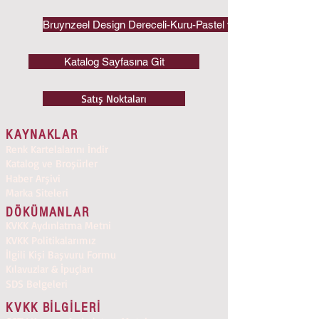
Bruynzeel Design Dereceli-Kuru-Pastel ve Kuru/Sulu Kalem
Katalog Sayfasına Git
Satış Noktaları
KAYNAKLAR
Renk Kartelalarını İndir
Katalog ve Broşürler
Haber Arşivi
Marka Siteleri
DÖKÜMANLAR
KVKK Aydınlatma Metni
KVKK Politikalarımız
İlgili Kişi Başvuru Formu
Kılavuzlar & İpuçları
SDS Belgeleri
KVKK BİLGİLERİ