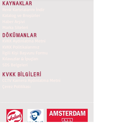
KAYNAKLAR
Renk Kartelalarını İndir
Katalog ve Broşürler
Haber Arşivi
Marka Siteleri
DÖKÜMANLAR
KVKK Aydınlatma Metni
KVKK Politikalarımız
İlgili Kişi Başvuru Formu
Kılavuzlar & İpuçları
SDS Belgeleri
KVKK BİLGİLERİ
CCTV Kamera Aydınlatma Metni
Çerez Politikası