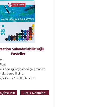
reation Sulandırılabilir Yağlı
Pasteller
te
iyat
bilir özelliği sayesinde çalışmanıza
ekti verebilirsiniz
, 24 ve 36'lı setler halinde
ayfası PDF
Satış Noktaları