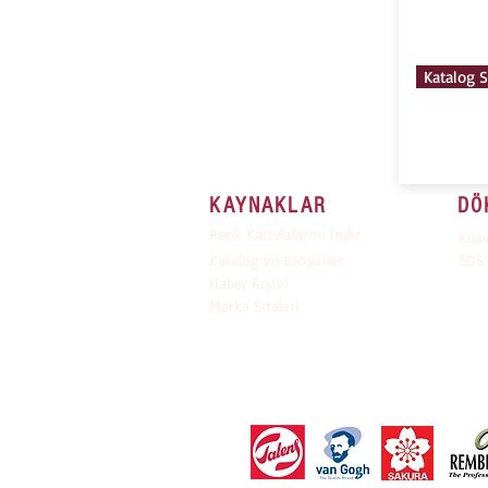
Katalog S
KAYNAKLAR
DÖ
Renk Kartelalarını İndir
Kıla
Katalog ve Broşürler
SDS 
Haber Arşivi
Marka Siteleri