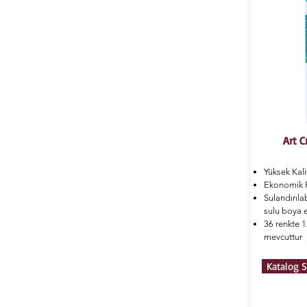
Art C
Yüksek Kali
Ekonomik F
Sulandırıla
sulu boya ef
36 renkte 12
mevcuttur
Katalog S