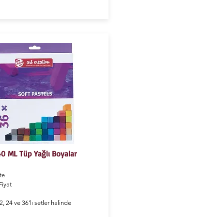
0 ML Tüp Yağlı Boyalar
te
iyat
, 24 ve 36'lı setler halinde