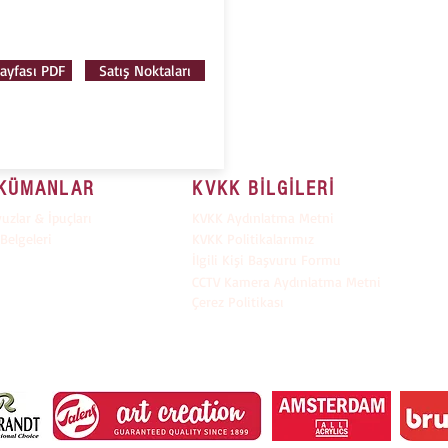
ayfası PDF
Satış Noktaları
KÜMANLAR
KVKK BİLGİLERİ
vuzlar & İpuçları
KVKK Aydınlatma Metni
Belgeleri
KVKK Politikalarımız
İlgili Kişi Başvuru Formu
CCTV Kamera Aydınlatma Metni
Çerez Politikası