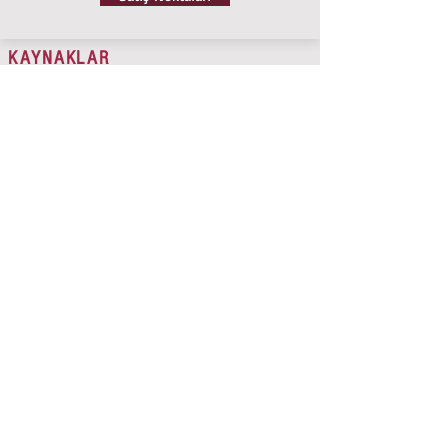
KAYNAKLAR
Renk Kartelalarını İndir
Katalog ve Broşürler
Haber Arşivi
Marka Siteleri
DÖKÜMANLAR
KVKK Aydınlatma Metni
KVKK Politikalarımız
İlgili Kişi Başvuru Formu
Kılavuzlar & İpuçları
SDS Belgeleri
KVKK BİLGİLERİ
CCTV Kamera Aydınlatma Metni
Çerez Politikası